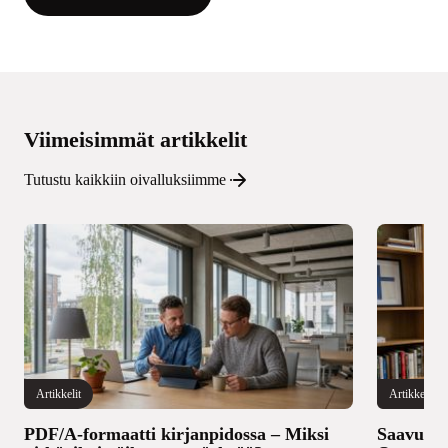
Viimeisimmät artikkelit
Tutustu kaikkiin oivalluksiimme
Artikkelit
Artikkelit
PDF/A-formaatti kirjanpidossa – Miksi
Saavutett