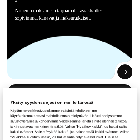
Nopeuta maksamista tarjoamalla asiakkaillesi
sopivimmat kanavat ja maksuratkaisut.
Asiakkaiden sitouttaminen
Yksityisyydensuojasi on meille tärkeää
Anna asiakkaidesi valita haluamansa viestintätapa. Saa
Käytämme verkkosivustollamme evästeitä tehdäksemme
käyttöösi kaikki tärkeimmät kanavat yhdessä
käyttökokemuksestasi mahdollisimman miellyttävän. Lisäksi analysoimme
sivustovierailuja ja kohderyhmiä voidaksemme tarjota sinulle olennaista tietoa
omnikanavaratkaisussa.
ja kiinnostavaa markkinointisisältöä. Valitse "Hyväksy kaikki", jos haluat sallia
kaikki evästeet. Valitse "Hylkää kaikki", jos haluat estää kaikki evästeet. Valitse
"Muokkaa suostumustasi", jos haluat sallia tietyt evästeluokat. Lue lisää