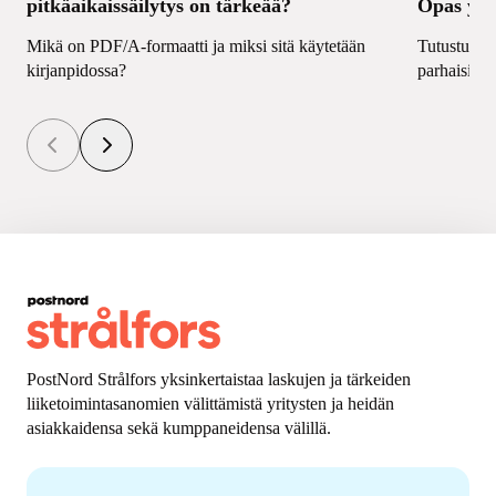
pitkäaikaissäilytys on tärkeää?
Opas yrit
Mikä on PDF/A-formaatti ja miksi sitä käytetään
Tutustu saa
kirjanpidossa?
parhaisiin 
PostNord Strålfors yksinkertaistaa laskujen ja tärkeiden
liiketoimintasanomien välittämistä yritysten ja heidän
asiakkaidensa sekä kumppaneidensa välillä.