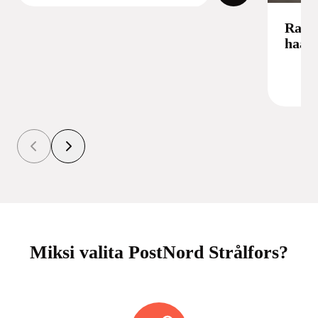
Ratka
haast
Miksi valita PostNord Strålfors?