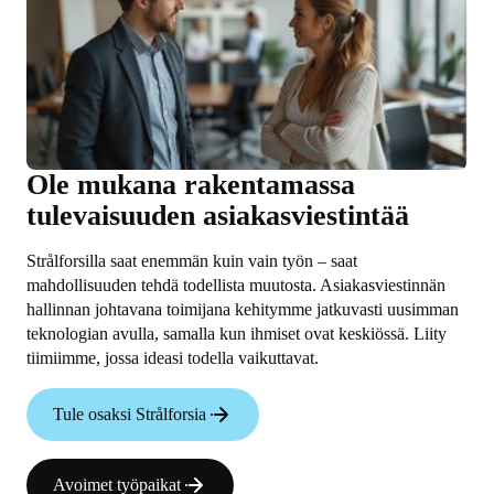
Ole mukana rakentamassa
tulevaisuuden asiakasviestintää
Strålforsilla saat enemmän kuin vain työn – saat
mahdollisuuden tehdä todellista muutosta. Asiakasviestinnän
hallinnan johtavana toimijana kehitymme jatkuvasti uusimman
teknologian avulla, samalla kun ihmiset ovat keskiössä. Liity
tiimiimme, jossa ideasi todella vaikuttavat.
Tule osaksi Strålforsia
Avoimet työpaikat