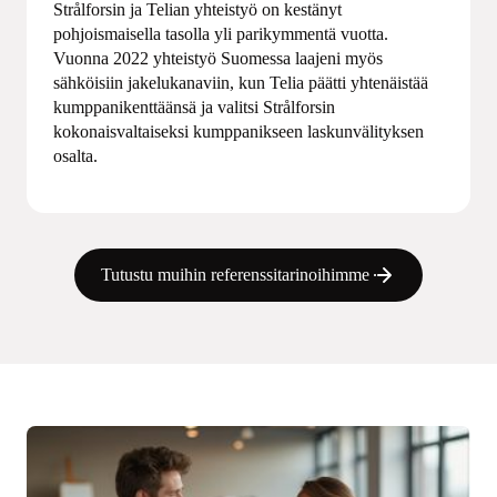
Strålforsin ja Telian yhteistyö on kestänyt
pohjoismaisella tasolla yli parikymmentä vuotta.
Vuonna 2022 yhteistyö Suomessa laajeni myös
sähköisiin jakelukanaviin, kun Telia päätti yhtenäistää
kumppanikenttäänsä ja valitsi Strålforsin
kokonaisvaltaiseksi kumppanikseen laskunvälityksen
osalta.
Tutustu muihin referenssitarinoihimme