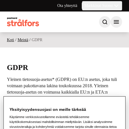
Ota yhteyttä
Markkinat Suomi
Koti
/
Meistä
/
GDPR
GDPR
Yleinen tietosuoja-asetus* (GDPR) on EU:n asetus, joka tuli
voimaan pakottavana lakina toukokuussa 2018. Yleinen
tietosuoja-asetus on voimassa kaikkialla EU:n ja ETA:n
alueella, ja se täydentää kansallista tietosuojalainsäädäntöä.
Esimerkkejä uuden lain mukanaan tuomista merkittävistä
Yksityisyydensuojasi on meille tärkeää
muutoksista ovat muun muassa lisääntyneet dokumentaatiota,
Käytämme verkkosivustollamme evästeitä tehdäksemme
prosesseja ja tietoturvaa koskevat vaatimukset sekä
käyttökokemuksestasi mahdollisimman miellyttävän. Lisäksi analysoimme
sivustovierailuja ja kohderyhmiä voidaksemme tarjota sinulle olennaista tietoa
tietosuojavastaavan (DPO) nimittäminen organisaatioon.