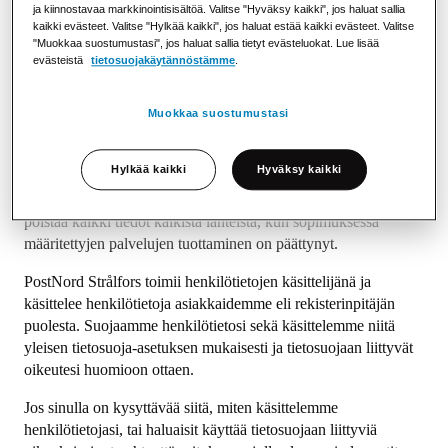
ja kiinnostavaa markkinointisisältöä. Valitse "Hyväksy kaikki", jos haluat sallia
kaikki evästeet. Valitse "Hylkää kaikki", jos haluat estää kaikki evästeet. Valitse
PostNord Strålfors käsittelee asiakkailtaan saamiaan
"Muokkaa suostumustasi", jos haluat sallia tietyt evästeluokat. Lue lisää
henkilötietoja voidakseen tarjota erityyppisiä fyysisiä ja
evästeistä
tietosuojakäytännöstämme
.
digitaalisia viestintäpalveluja.
Muokkaa suostumustasi
PostNord Strålfors on varmistanut, että tekniset ja
organisatoriset toimenpiteet vastaavat asetuksen vaatimuksia.
Hylkää kaikki
Hyväksy kaikki
Säilytämme henkilötietoja asiakassopimuksen mukaisesti, ja
vakiokäytäntönämme on päättää henkilötietojen käsittely ja
poistaa kaikki tiedot kaikista lähteistä, kun sopimuksessa
määritettyjen palvelujen tuottaminen on päättynyt.
PostNord Strålfors toimii henkilötietojen käsittelijänä ja
käsittelee henkilötietoja asiakkaidemme eli rekisterinpitäjän
puolesta. Suojaamme henkilötietosi sekä käsittelemme niitä
yleisen tietosuoja-asetuksen mukaisesti ja tietosuojaan liittyvät
oikeutesi huomioon ottaen.
Jos sinulla on kysyttävää siitä, miten käsittelemme
henkilötietojasi, tai haluaisit käyttää tietosuojaan liittyviä