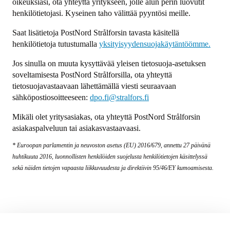
oikeuksiasi, ota yhteyttä yritykseen, jolle alun perin luovutit
henkilötietojasi. Kyseinen taho välittää pyyntösi meille.
Saat lisätietoja PostNord Strålforsin tavasta käsitellä
henkilötietoja tutustumalla
yksityisyydensuojakäytäntöömme
.
Jos sinulla on muuta kysyttävää yleisen tietosuoja-asetuksen
soveltamisesta PostNord Strålforsilla, ota yhteyttä
tietosuojavastaavaan lähettämällä viesti seuraavaan
sähköpostiosoitteeseen:
dpo.fi@stralfors.fi
Mikäli olet yritysasiakas, ota yhteyttä PostNord Strålforsin
asiakaspalveluun tai asiakasvastaavaasi.
* Euroopan parlamentin ja neuvoston asetus (EU) 2016/679, annettu 27 päivänä
huhtikuuta 2016, luonnollisten henkilöiden suojelusta henkilötietojen käsittelyssä
sekä näiden tietojen vapaasta liikkuvuudesta ja direktiivin 95/46/EY kumoamisesta.