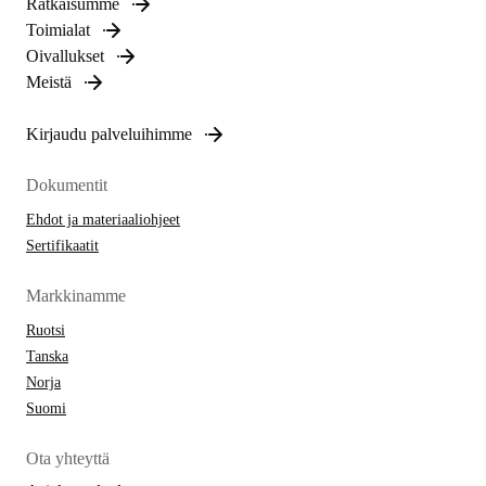
Ratkaisumme
Toimialat
Oivallukset
Meistä
Kirjaudu palveluihimme
Dokumentit
Ehdot ja materiaaliohjeet
Sertifikaatit
Markkinamme
Ruotsi
Tanska
Norja
Suomi
Ota yhteyttä