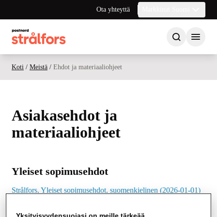
Ota yhteyttä
Markkinat Suomi
Koti
/
Meistä
/
Ehdot ja materiaaliohjeet
Asiakasehdot ja
materiaaliohjeet
Yleiset sopimusehdot
Strålfors, Yleiset sopimusehdot, suomenkielinen (2026-01-01)
Strålfors, General Terms and Conditions, in English (2026-01-
01)
Yksityisyydensuojasi on meille tärkeää