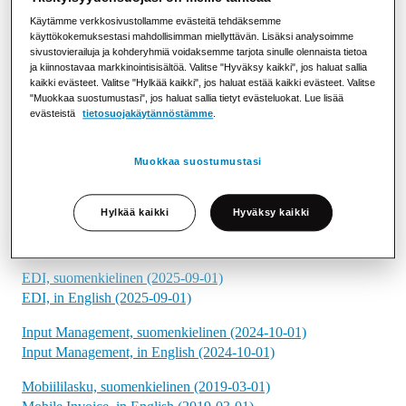
Erityisehdot
Käytämme verkkosivustollamme evästeitä tehdäksemme
käyttökokemuksestasi mahdollisimman miellyttävän. Lisäksi analysoimme
sivustovierailuja ja kohderyhmiä voidaksemme tarjota sinulle olennaista tietoa
B2B Verkkolasku, suomenkielinen (2022-01-01)
ja kiinnostavaa markkinointisisältöä. Valitse "Hyväksy kaikki", jos haluat sallia
B2B eInvoice, in English (2022-01-01)
kaikki evästeet. Valitse "Hylkää kaikki", jos haluat estää kaikki evästeet. Valitse
"Muokkaa suostumustasi", jos haluat sallia tietyt evästeluokat. Lue lisää
B2C eLasku, suomenkielinen (2018-03-01)
evästeistä
tietosuojakäytännöstämme
.
B2C elnvoices, in English (2018-03-01)
Muokkaa suostumustasi
Digitaaliset postilaatikot, suomenkielinen (2020-02-01)
Digital Mailboxes, in English (2020-02-01)
Hylkää kaikki
Hyväksy kaikki
eArkisto, suomenkielinen (2018-01-01)
eArchive, in English (2018-01-01)
EDI, suomenkielinen (2025-09-01)
EDI, in English (2025-09-01)
Input Management, suomenkielinen (2024-10-01)
Input Management, in English (2024-10-01)
Mobiililasku, suomenkielinen (2019-03-01)