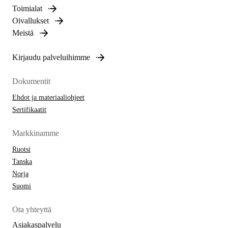
Toimialat
Oivallukset
Meistä
Kirjaudu palveluihimme
Dokumentit
Ehdot ja materiaaliohjeet
Sertifikaatit
Markkinamme
Ruotsi
Tanska
Norja
Suomi
Ota yhteyttä
Asiakaspalvelu