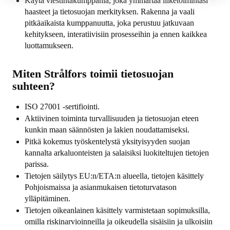
Käytä viestintäkumppania, joka ymmärtää liiketoimintasi
haasteet ja tietosuojan merkityksen. Rakenna ja vaali
pitkäaikaista kumppanuutta, joka perustuu jatkuvaan
kehitykseen, interatiivisiin prosesseihin ja ennen kaikkea
luottamukseen.
Miten Strålfors toimii tietosuojan
suhteen?
ISO 27001 -sertifiointi.
Aktiivinen toiminta turvallisuuden ja tietosuojan eteen
kunkin maan säännösten ja lakien noudattamiseksi.
Pitkä kokemus työskentelystä yksityisyyden suojan
kannalta arkaluonteisten ja salaisiksi luokiteltujen tietojen
parissa.
Tietojen säilytys EU:n/ETA:n alueella, tietojen käsittely
Pohjoismaissa ja asianmukaisen tietoturvatason
ylläpitäminen.
Tietojen oikeanlainen käsittely varmistetaan sopimuksilla,
omilla riskinarvioinneilla ja oikeudella sisäisiin ja ulkoisiin