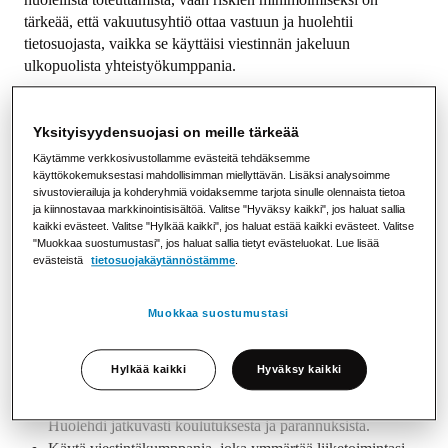
tärkeää, että vakuutusyhtiö ottaa vastuun ja huolehtii
tietosuojasta, vaikka se käyttäisi viestinnän jakeluun
ulkopuolista yhteistyökumppania.
Strålfors tekee Ruotsissa ja muissa Pohjoismaissa yhteistyötä
suurten asiakkaiden kanssa, jotka käsittelevät paljon erittäin
Yksityisyydensuojasi on meille tärkeää
arkaluonteisia tietoja. Painetun ja sähköisen viestinnän
Käytämme verkkosivustollamme evästeitä tehdäksemme
palvelumme auttavat yhteistyökumppaneitamme varmistamaan
käyttökokemuksestasi mahdollisimman miellyttävän. Lisäksi analysoimme
korkean tietoturvatason sekä hoitamaan saapuvan ja lähtevän
sivustovierailuja ja kohderyhmiä voidaksemme tarjota sinulle olennaista tietoa
ja kiinnostavaa markkinointisisältöä. Valitse "Hyväksy kaikki", jos haluat sallia
viestinnän nopeasti, turvallisesti ja kustannustehokkaasti.
kaikki evästeet. Valitse "Hylkää kaikki", jos haluat estää kaikki evästeet. Valitse
Yhdessä pienennämme riskejä ja toimimme ennaltaehkäisevästi
"Muokkaa suostumustasi", jos haluat sallia tietyt evästeluokat. Lue lisää
tietojen suojaamiseksi.
evästeistä
tietosuojakäytännöstämme
.
Tietosuojavinkit
Muokkaa suostumustasi
Työskentele aktiivisesti tietosuoja-asioiden parissa ja
huolehdi niistä alusta alkaen kaikessa, mitä organisaatio
Hylkää kaikki
Hyväksy kaikki
tekee.
Luo sisäinen tietosuojakulttuuri ja ymmärrys tietosuojasta.
Huolehdi jatkuvasti koulutuksesta ja parannuksista.