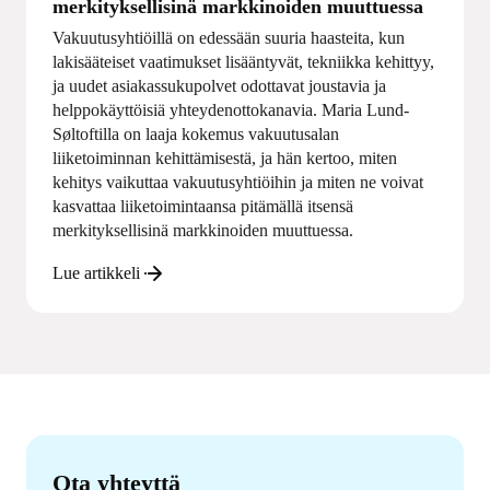
merkityksellisinä markkinoiden muuttuessa
Vakuutusyhtiöillä on edessään suuria haasteita, kun
lakisääteiset vaatimukset lisääntyvät, tekniikka kehittyy,
ja uudet asiakassukupolvet odottavat joustavia ja
helppokäyttöisiä yhteydenottokanavia. Maria Lund-
Søltoftilla on laaja kokemus vakuutusalan
liiketoiminnan kehittämisestä, ja hän kertoo, miten
kehitys vaikuttaa vakuutusyhtiöihin ja miten ne voivat
kasvattaa liiketoimintaansa pitämällä itsensä
merkityksellisinä markkinoiden muuttuessa.
Lue artikkeli
Ota yhteyttä