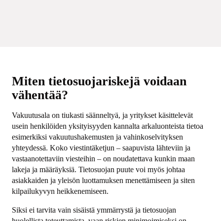
Miten tietosuojariskejä voidaan
vähentää?
Vakuutusala on tiukasti säänneltyä, ja yritykset käsittelevät
usein henkilöiden yksityisyyden kannalta arkaluonteista tietoa
esimerkiksi vakuutushakemusten ja vahinkoselvityksen
yhteydessä. Koko viestintäketjun – saapuvista lähteviin ja
vastaanotettaviin viesteihin – on noudatettava kunkin maan
lakeja ja määräyksiä. Tietosuojan puute voi myös johtaa
asiakkaiden ja yleisön luottamuksen menettämiseen ja siten
kilpailukyvyn heikkenemiseen.
Siksi ei tarvita vain sisäistä ymmärrystä ja tietosuojan
huolellista toteuttamista, vaan riskien minimoimiseksi on