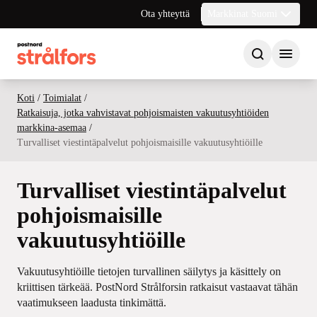
Ota yhteyttä
Markkinat Suomi
Koti
/
Toimialat
/
Ratkaisuja, jotka vahvistavat pohjoismaisten vakuutusyhtiöiden
markkina-asemaa
/
Turvalliset viestintäpalvelut pohjoismaisille vakuutusyhtiöille
Turvalliset viestintäpalvelut
pohjoismaisille
vakuutusyhtiöille
Vakuutusyhtiöille tietojen turvallinen säilytys ja käsittely on
kriittisen tärkeää. PostNord Strålforsin ratkaisut vastaavat tähän
vaatimukseen laadusta tinkimättä.