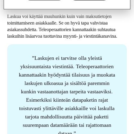
Lisämyyntiä laskujen avulla
Laskua voi käyttää muuhunkin kuin vain maksutietojen
toimittamiseen asiakkaalle. Se on hyvä tapa vahvistaa
asiakassuhdetta. Teleoperaattorien kannattaakin suhtautua
laskuihin lisäarvoa tuottavina myynti- ja viestintäkanavina.
Laskujen ei tarvitse olla yleistä
yksisuuntaista viestintää. Teleoperaattorien
kannattaakin hyödyntää tilaisuus ja muokata
laskujen ulkoasua ja sisältöä paremmin
kunkin vastaanottajan tarpeita vastaaviksi.
Esimerkiksi kiinteän datapaketin rajat
toistuvasti ylittäville asiakkaille voi laskulla
tarjota mahdollisuutta päivittää paketti
suurempaan datamäärään tai rajattomaan
dataan.