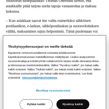
Strålforsin tuotepäällikkö Thomas Otterlund kertoo, että
asiakkaille pitää tarjota useita tapoja vastaanottaa ja maksaa
laskunsa.
– Kun asiakkaat saavat itse valita esimerkiksi sähköisen
postilaatikon, e-laskun, sähköpostilaskun ja suoraveloituksen
väliltä, maksaminen sujuu helpommin. Tämä puolestaan voi
pienentää maksujen viivästymisen ja ärsyttävien
huomautusmaksujen riskiä.
Yksityisyydensuojasi on meille tärkeää
Epäoikeudenmukaisiksi koetut huomautusmaksut ja laskujen
Käytämme verkkosivustollamme evästeitä tehdäksemme
perintä voivat saada asiakkaat vaihtamaan operaattoria. Jos
käyttökokemuksestasi mahdollisimman miellyttävän. Lisäksi analysoimme
sivustovierailuja ja kohderyhmiä voidaksemme tarjota sinulle olennaista tietoa
asiakkaalta jää liittymälasku maksamatta, tehokas tapa kehottaa
ja kiinnostavaa markkinointisisältöä. Valitse "Hyväksy kaikki", jos haluat sallia
asiakasta maksamaan on tekstiviestimuistutus. Viesti sisältää
kaikki evästeet. Valitse "Hylkää kaikki", jos haluat estää kaikki evästeet. Valitse
asiakkaalle helpot tavat maksaa.
"Muokkaa suostumustasi", jos haluat sallia tietyt evästeluokat. Lue lisää
evästeistä
tietosuojakäytännöstämme
.
– Maksumuistutuksen tekstiviestitse saatuaan suuri osa
vastaanottajista maksaa laskunsa saman tien esimerkiksi
Muokkaa suostumustasi
MobilePaylla tai tilisiirtona. Maksamalla laskun tietyn ajan
kuluessa tekstiviestimuistutuksesta, asiakas voi lisäksi välttää
huomautusmaksun.
Hylkää kaikki
Hyväksy kaikki