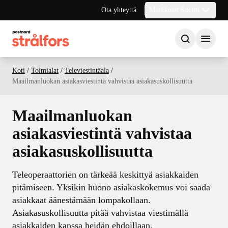
Ota yhteyttä
Markkinat Suomi
Koti
/
Toimialat
/
Televiestintäala
/
Maailmanluokan asiakasviestintä vahvistaa asiakasuskollisuutta
Maailmanluokan
asiakasviestintä vahvistaa
asiakasuskollisuutta
Teleoperaattorien on tärkeää keskittyä asiakkaiden
pitämiseen. Yksikin huono asiakaskokemus voi saada
asiakkaat äänestämään lompakollaan.
Asiakasuskollisuutta pitää vahvistaa viestimällä
asiakkaiden kanssa heidän ehdoillaan.