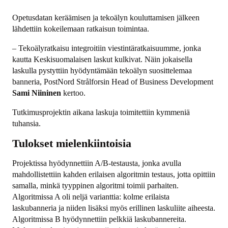
Opetusdatan keräämisen ja tekoälyn kouluttamisen jälkeen
lähdettiin kokeilemaan ratkaisun toimintaa.
– Tekoälyratkaisu integroitiin viestintäratkaisuumme, jonka
kautta Keskisuomalaisen laskut kulkivat. Näin jokaisella
laskulla pystyttiin hyödyntämään tekoälyn suosittelemaa
banneria, PostNord Strålforsin Head of Business Development
Sami Niininen
kertoo.
Tutkimusprojektin aikana laskuja toimitettiin kymmeniä
tuhansia.
Tulokset mielenkiintoisia
Projektissa hyödynnettiin A/B-testausta, jonka avulla
mahdollistettiin kahden erilaisen algoritmin testaus, jotta opittiin
samalla, minkä tyyppinen algoritmi toimii parhaiten.
Algoritmissa A oli neljä varianttia: kolme erilaista
laskubanneria ja niiden lisäksi myös erillinen laskuliite aiheesta.
Algoritmissa B hyödynnettiin pelkkiä laskubannereita.