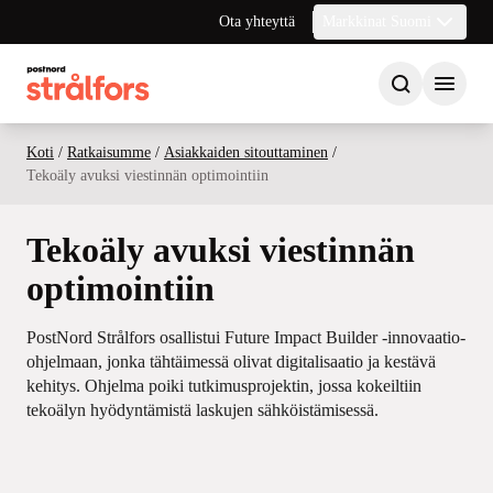
Ota yhteyttä
Markkinat Suomi
Koti
/
Ratkaisumme
/
Asiakkaiden sitouttaminen
/
Tekoäly avuksi viestinnän optimointiin
Tekoäly avuksi viestinnän
optimointiin
PostNord Strålfors osallistui Future Impact Builder -innovaatio-
ohjelmaan, jonka tähtäimessä olivat digitalisaatio ja kestävä
kehitys. Ohjelma poiki tutkimusprojektin, jossa kokeiltiin
tekoälyn hyödyntämistä laskujen sähköistämisessä.