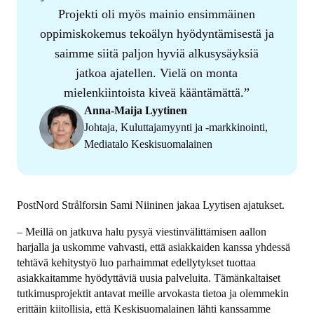
Projekti oli myös mainio ensimmäinen
oppimiskokemus tekoälyn hyödyntämisestä ja
saimme siitä paljon hyviä alkusysäyksiä
jatkoa ajatellen. Vielä on monta
mielenkiintoista kiveä kääntämättä.
Anna-Maija Lyytinen
Johtaja, Kuluttajamyynti ja -markkinointi,
Mediatalo Keskisuomalainen
PostNord Strålforsin Sami Niininen jakaa Lyytisen ajatukset.
– Meillä on jatkuva halu pysyä viestinvälittämisen aallon
harjalla ja uskomme vahvasti, että asiakkaiden kanssa yhdessä
tehtävä kehitystyö luo parhaimmat edellytykset tuottaa
asiakkaitamme hyödyttäviä uusia palveluita. Tämänkaltaiset
tutkimusprojektit antavat meille arvokasta tietoa ja olemmekin
erittäin kiitollisia, että Keskisuomalainen lähti kanssamme