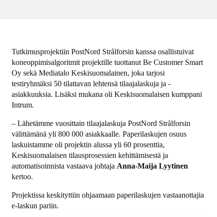
Tutkimusprojektiin PostNord Strålforsin kanssa osallistuivat
koneoppimisalgoritmit projektille tuottanut Be Customer Smart
Oy sekä Mediatalo Keskisuomalainen, joka tarjosi
testiryhmäksi 50 tilattavan lehtensä tilaajalaskuja ja -
asiakkuuksia. Lisäksi mukana oli Keskisuomalaisen kumppani
Intrum.
– Lähetämme vuosittain tilaajalaskuja PostNord Strålforsin
välittämänä yli 800 000 asiakkaalle. Paperilaskujen osuus
laskuistamme oli projektin alussa yli 60 prosenttia,
Keskisuomalaisen tilausprosessien kehittämisestä ja
automatisoinnista vastaava johtaja
Anna-Maija Lyytinen
kertoo.
Projektissa keskityttiin ohjaamaan paperilaskujen vastaanottajia
e-laskun pariin.