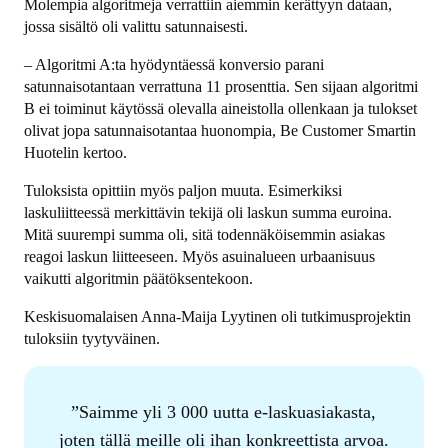
Molempia algoritmeja verrattiin aiemmin kerättyyn dataan,
jossa sisältö oli valittu satunnaisesti.
– Algoritmi A:ta hyödyntäessä konversio parani
satunnaisotantaan verrattuna 11 prosenttia. Sen sijaan algoritmi
B ei toiminut käytössä olevalla aineistolla ollenkaan ja tulokset
olivat jopa satunnaisotantaa huonompia, Be Customer Smartin
Huotelin kertoo.
Tuloksista opittiin myös paljon muuta. Esimerkiksi
laskuliitteessä merkittävin tekijä oli laskun summa euroina.
Mitä suurempi summa oli, sitä todennäköisemmin asiakas
reagoi laskun liitteeseen. Myös asuinalueen urbaanisuus
vaikutti algoritmin päätöksentekoon.
Keskisuomalaisen Anna-Maija Lyytinen oli tutkimusprojektin
tuloksiin tyytyväinen.
Saimme yli 3 000 uutta e-laskuasiakasta,
joten tällä meille oli ihan konkreettista arvoa.