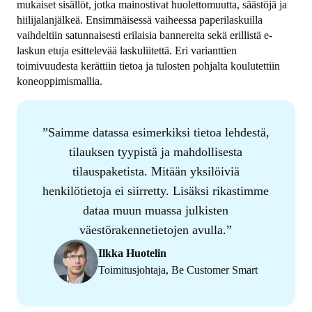
mukaiset sisällöt, jotka mainostivat huolettomuutta, säästöjä ja
hiilijalanjälkeä. Ensimmäisessä vaiheessa paperilaskuilla
vaihdeltiin satunnaisesti erilaisia bannereita sekä erillistä e-
laskun etuja esittelevää laskuliitettä. Eri varianttien
toimivuudesta kerättiin tietoa ja tulosten pohjalta koulutettiin
koneoppimismallia.
Saimme datassa esimerkiksi tietoa lehdestä,
tilauksen tyypistä ja mahdollisesta
tilauspaketista. Mitään yksilöiviä
henkilötietoja ei siirretty. Lisäksi rikastimme
dataa muun muassa julkisten
väestörakennetietojen avulla.
Ilkka Huotelin
Toimitusjohtaja, Be Customer Smart