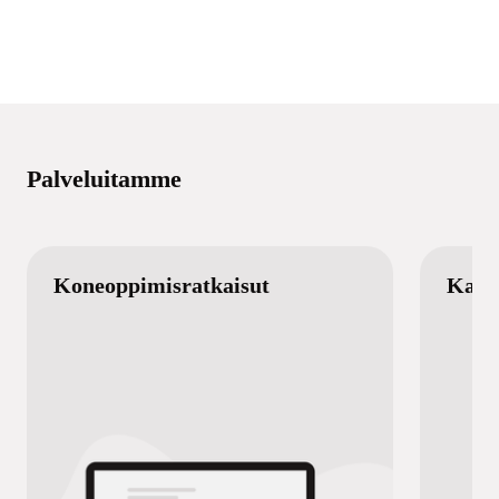
Palveluitamme
Koneoppimisratkaisut
Kaksi