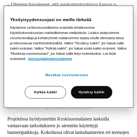
– Olemme havainneet, että asiakastyytyväisyys kasvaa e-
laskun myötä. Asiakas saa kulusäästöjä, maksuaika pitenee e-
laskun nopean toimituksen myötä ja verkkopankista e-lasku
Yksityisyydensuojasi on meille tärkeää
tulee näppärästi maksettuakin. Meidän näkökulmastamme
Käytämme verkkosivustollamme evästeitä tehdäksemme
rahankierron tehostaminen on tietenkin hyvin tärkeä juttu ja
käyttökokemuksestasi mahdollisimman miellyttävän. Lisäksi analysoimme
totta kai säästämme myös lähetyskustannuksissa. Lisäksi
sivustovierailuja ja kohderyhmiä voidaksemme tarjota sinulle olennaista tietoa
ja kiinnostavaa markkinointisisältöä. Valitse "Hyväksy kaikki", jos haluat sallia
ympäristöarvot pitää nostaa esille, Lyytinen muistuttaa ja
kaikki evästeet. Valitse "Hylkää kaikki", jos haluat estää kaikki evästeet. Valitse
jatkaa:
"Muokkaa suostumustasi", jos haluat sallia tietyt evästeluokat. Lue lisää
evästeistä
tietosuojakäytännöstämme
.
–
Mielenkiinnolla lähdimme mukaan katsomaan, mitä hyötyjä
ja apuja tekoäly voisi tuoda.
Muokkaa suostumustasi
Laskubannerit ohjaamaan kuluttajia
Hylkää kaikki
Hyväksy kaikki
Ensimmäiseksi tarkasteltiin, mitä dataa Keskisuomalaiselta oli
mahdollisuus tekoälyä varten turvallisesti saada. Sen jälkeen
aloitettiin tekoälyn opetusdatan kerääminen.
Projektissa hyödynnettiin Keskisuomalaisen laskuilla
vastaavaan tarkoitukseen jo aiemmin käytettyjä
banneripaikkoja. Kokeilussa olivat laskubannerien eri teemojen