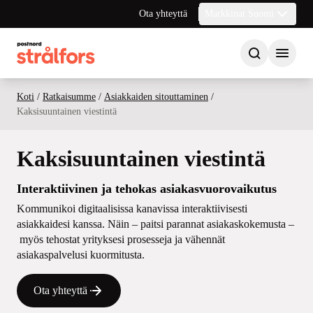
Ota yhteyttä
Markkinat Suomi
Koti
/
Ratkaisumme
/
Asiakkaiden sitouttaminen
/
Kaksisuuntainen viestintä
Kaksisuuntainen viestintä
Interaktiivinen ja tehokas asiakasvuorovaikutus
Kommunikoi digitaalisissa kanavissa interaktiivisesti
asiakkaidesi kanssa. Näin – paitsi parannat asiakaskokemusta –
myös tehostat yrityksesi prosesseja ja vähennät
asiakaspalvelusi kuormitusta.
Ota yhteyttä