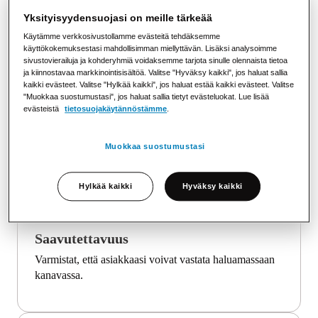
Yksityisyydensuojasi on meille tärkeää
Käytämme verkkosivustollamme evästeitä tehdäksemme
käyttökokemuksestasi mahdollisimman miellyttävän. Lisäksi analysoimme
sivustovierailuja ja kohderyhmiä voidaksemme tarjota sinulle olennaista tietoa
Parantaa asiakaskokemusta
ja kiinnostavaa markkinointisisältöä. Valitse "Hyväksy kaikki", jos haluat sallia
kaikki evästeet. Valitse "Hylkää kaikki", jos haluat estää kaikki evästeet. Valitse
Nykypäivän kuluttajat odottavat mahdollisuutta vastata
"Muokkaa suostumustasi", jos haluat sallia tietyt evästeluokat. Lue lisää
ja vaikuttaa viestinnän sisältöön reaaliajassa.
evästeistä
tietosuojakäytännöstämme
.
Muokkaa suostumustasi
Hylkää kaikki
Hyväksy kaikki
Saavutettavuus
Varmistat, että asiakkaasi voivat vastata haluamassaan
kanavassa.