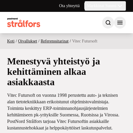
Ota yhteyttä
Markkinat Suomi
Koti
/
Oivallukset
/
Referenssitarinat
/
Vitec Futursoft
Menestyvä yhteistyö ja
kehittäminen alkaa
asiakkaasta
Vitec Futursoft on vuonna 1998 perustettu auto- ja teknisen
alan tietotekniikkaan erikoistunut ohjelmistovalmistaja.
Toiminta keskittyy ERP-toiminnanohjausjärjestelmien
kehittämiseen pk-yrityksille Suomessa, Ruotsissa ja Virossa.
PostNord Strålfors tarjoaa Vitec Futursoftin asiakkaille
kustannustehokkaat ja helppokäyttöiset laskutuspalvelut.