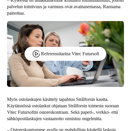
– Kyseessä on asiakkaillemme kriittinen toiminnallisuus, jolloin
palvelun toimivuus ja varmuus ovat avainasemassa, Rannama
painottaa.
Referenssitarina Vitec Futursoft
Myös ostolaskujen käsittely tapahtuu Strålforsin kautta.
Käytännössä ostolaskut ohjataan Strålforsin toimesta suoraan
Vitec Futursoftin ostoreskontraan. Sekä paperi-, verkko- että
sähköpostilaskujen vastaanotto onnistuu ongelmitta.
– Ostoreskontramme avulla on mahdollista käsitellä laskuja