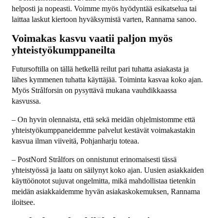
helposti ja nopeasti. Voimme myös hyödyntää esikatselua tai
laittaa laskut kiertoon hyväksymistä varten, Rannama sanoo.
Voimakas kasvu vaatii paljon myös
yhteistyökumppaneilta
Futursoftilla on tällä hetkellä reilut pari tuhatta asiakasta ja
lähes kymmenen tuhatta käyttäjää. Toiminta kasvaa koko ajan.
Myös Strålforsin on pysyttävä mukana vauhdikkaassa
kasvussa.
– On hyvin olennaista, että sekä meidän ohjelmistomme että
yhteistyökumppaneidemme palvelut kestävät voimakastakin
kasvua ilman viiveitä, Pohjanharju toteaa.
– PostNord Strålfors on onnistunut erinomaisesti tässä
yhteistyössä ja laatu on säilynyt koko ajan. Uusien asiakkaiden
käyttöönotot sujuvat ongelmitta, mikä mahdollistaa tietenkin
meidän asiakkaidemme hyvän asiakaskokemuksen, Rannama
iloitsee.