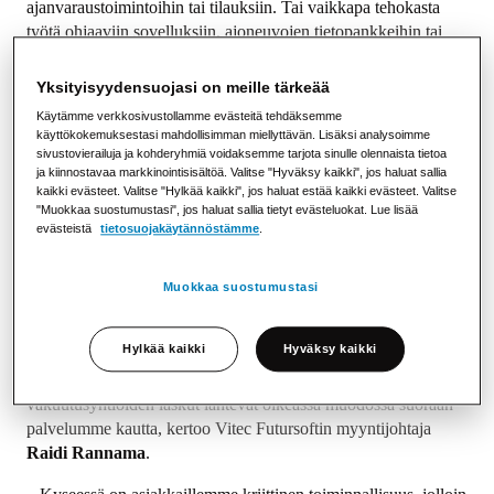
ajanvaraustoimintoihin tai tilauksiin. Tai vaikkapa tehokasta
työtä ohjaaviin sovelluksiin, ajoneuvojen tietopankkeihin tai
viestintäkanaviin. Kun kaiken saa samasta paikasta, säästyy
sekä aikaa että rahaa, Pohjanharju summaa.
Yksityisyydensuojasi on meille tärkeää
Kustannustehokas ja nopea
Käytämme verkkosivustollamme evästeitä tehdäksemme
käyttökokemuksestasi mahdollisimman miellyttävän. Lisäksi analysoimme
laskutuspalvelu
sivustovierailuja ja kohderyhmiä voidaksemme tarjota sinulle olennaista tietoa
ja kiinnostavaa markkinointisisältöä. Valitse "Hyväksy kaikki", jos haluat sallia
Olennaista kokonaisuuden kannalta on myös se, että Futursoft
kaikki evästeet. Valitse "Hylkää kaikki", jos haluat estää kaikki evästeet. Valitse
"Muokkaa suostumustasi", jos haluat sallia tietyt evästeluokat. Lue lisää
valitsee itselleen parhaat mahdolliset yhteistyökumppanit.
evästeistä
tietosuojakäytännöstämme
.
Laskutus- ja ostolaskupalveluiden osalta yhteistyötä tehdään
PostNord Strålforsin kanssa.
Muokkaa suostumustasi
– Strålforsin We Mail -palvelun avulla tarjoamme asiakkaille
niin kustannustehokkaan kuin nopeasti käyttöönotettavan
Hylkää kaikki
Hyväksy kaikki
laskutuksen, joka mahdollistaa sekä paperi- että verkkolaskujen
lähetyksen helposti suoraan järjestelmästämme. Myös
vakuutusyhtiöiden laskut lähtevät oikeassa muodossa suoraan
palvelumme kautta, kertoo Vitec Futursoftin myyntijohtaja
Raidi Rannama
.