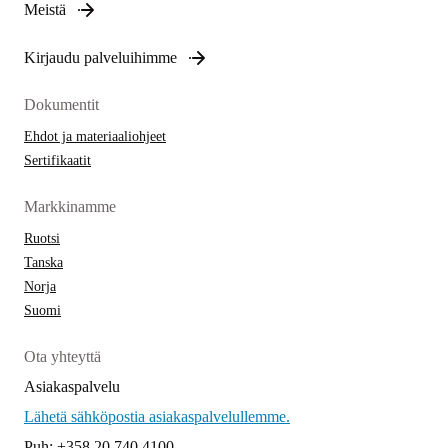
Meistä
Kirjaudu palveluihimme
Dokumentit
Ehdot ja materiaaliohjeet
Sertifikaatit
Markkinamme
Ruotsi
Tanska
Norja
Suomi
Ota yhteyttä
Asiakaspalvelu
Lähetä sähköpostia asiakaspalvelullemme.
Puh: +358 20 740 4100