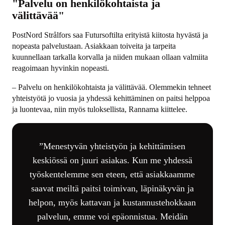
"Palvelu on henkilökohtaista ja
välittävää"
PostNord Strålfors saa Futursoftilta erityistä kiitosta hyvästä ja
nopeasta palvelustaan. Asiakkaan toiveita ja tarpeita
kuunnellaan tarkalla korvalla ja niiden mukaan ollaan valmiita
reagoimaan hyvinkin nopeasti.
– Palvelu on henkilökohtaista ja välittävää. Olemmekin tehneet
yhteistyötä jo vuosia ja yhdessä kehittäminen on paitsi helppoa
ja luontevaa, niin myös tuloksellista, Rannama kiittelee.
Menestyvän yhteistyön ja kehittämisen
keskiössä on juuri asiakas. Kun me yhdessä
työskentelemme sen eteen, että asiakkaamme
saavat meiltä paitsi toimivan, läpinäkyvän ja
helpon, myös kattavan ja kustannustehokkaan
palvelun, emme voi epäonnistua. Meidän