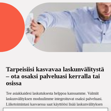
Tarpeisiisi kasvavaa laskunvälitystä
– ota osaksi palveluasi kerralla tai
osissa
Tee asiakkaidesi laskutuksesta helppoa kanssamme. Valmiit
laskunvälityksen moduulimme integroituvat osaksi palveluasi.
Liiketoimintasi kasvaessa saat käyttöösi lisää laskunvälityksen
palveluita helposti – yhden tai useampia kerrallaan.