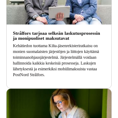
Strålfors tarjoaa selkeän laskutusprosessin
ja monipuoliset maksutavat
Kehätiedon tuottama Kilta-jäsenrekisteriratkaisu on
monien suomalaisten järjestöjen ja liittojen käyttämä
toiminnanohjausjärjestelmä. Järjestelmällä voidaan
hallinnoida kaikkia keskeisiä prosesseja. Laskujen
lähetyksestä ja esimerkiksi mobiilimaksuista vastaa
PostNord Strålfors.