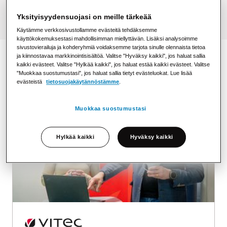
Yksityisyydensuojasi on meille tärkeää
Käytämme verkkosivustollamme evästeitä tehdäksemme
käyttökokemuksestasi mahdollisimman miellyttävän. Lisäksi analysoimme
sivustovierailuja ja kohderyhmiä voidaksemme tarjota sinulle olennaista tietoa
ja kiinnostavaa markkinointisisältöä. Valitse "Hyväksy kaikki", jos haluat sallia
kaikki evästeet. Valitse "Hylkää kaikki", jos haluat estää kaikki evästeet. Valitse
Kumppanitarinamme
"Muokkaa suostumustasi", jos haluat sallia tietyt evästeluokat. Lue lisää
evästeistä
tietosuojakäytännöstämme
.
Muokkaa suostumustasi
Hylkää kaikki
Hyväksy kaikki