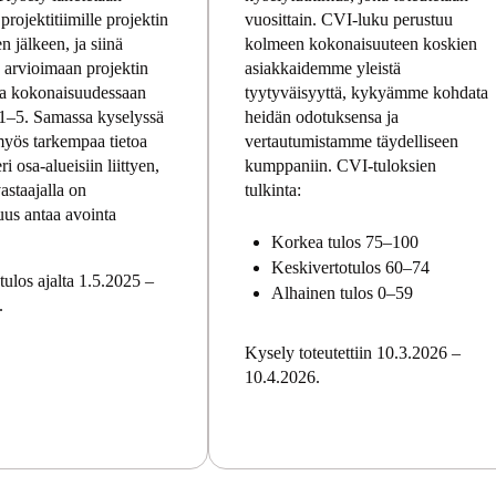
projektitiimille projektin
vuosittain. CVI-luku perustuu
n jälkeen, ja siinä
kolmeen kokonaisuuteen koskien
 arvioimaan projektin
asiakkaidemme yleistä
ta kokonaisuudessaan
tyytyväisyyttä, kykyämme kohdata
 1–5. Samassa kyselyssä
heidän odotuksensa ja
myös tarkempaa tietoa
vertautumistamme täydelliseen
ri osa-alueisiin liittyen,
kumppaniin. CVI-tuloksien
vastaajalla on
tulkinta:
uus antaa avointa
Korkea tulos 75–100
Keskivertotulos 60–74
ulos ajalta 1.5.2025 –
Alhainen tulos 0–59
.
Kysely toteutettiin 10.3.2026 –
10.4.2026.