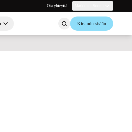
Ota yhteyttä
Markkinat Suomi
a
Kirjaudu sisään