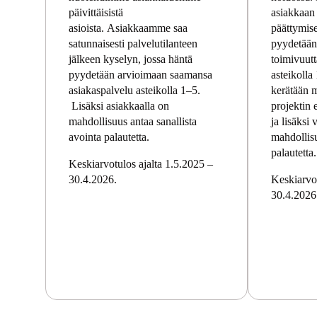
päivittäisistä
asiakkaan 
asioista. Asiakkaamme saa
päättymise
satunnaisesti palvelutilanteen
pyydetään
jälkeen kyselyn, jossa häntä
toimivuut
pyydetään arvioimaan saamansa
asteikolla
asiakaspalvelu asteikolla 1–5.
kerätään 
Lisäksi asiakkaalla on
projektin e
mahdollisuus antaa sanallista
ja lisäksi 
avointa palautetta.
mahdollis
palautetta.
Keskiarvotulos ajalta 1.5.2025 –
30.4.2026.
Keskiarvot
30.4.2026