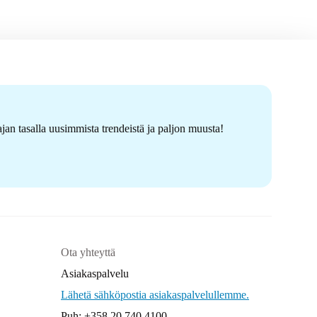
jan tasalla uusimmista trendeistä ja paljon muusta!
Ota yhteyttä
Asiakaspalvelu
Lähetä sähköpostia asiakaspalvelullemme.
Puh: +358 20 740 4100