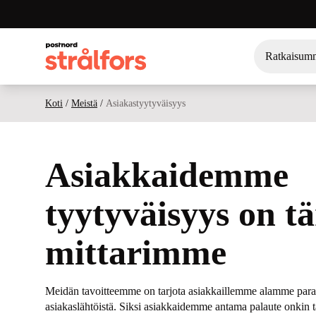
Ratkaisum
Koti
/
Meistä
/
Asiakastyytyväisyys
Asiakkaidemme
tyytyväisyys on t
mittarimme
Meidän tavoitteemme on tarjota asiakkaillemme alamme par
asiakaslähtöistä. Siksi asiakkaidemme antama palaute onkin t