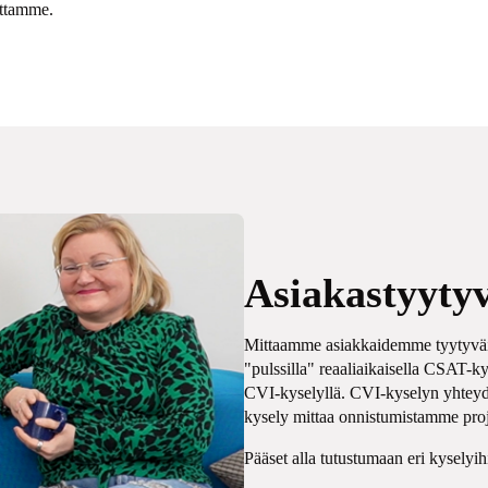
uttamme.
Asiakastyyty
Mittaamme asiakkaidemme tyytyväis
"pulssilla" reaaliaikaisella CSAT-k
CVI-kyselyllä. CVI-kyselyn yhtey
kysely mittaa onnistumistamme proj
Pääset alla tutustumaan eri kysel