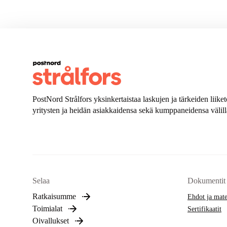
PostNord Strålfors yksinkertaistaa laskujen ja tärkeiden liik
yritysten ja heidän asiakkaidensa sekä kumppaneidensa välill
Selaa
Dokumentit
Ratkaisumme
Ehdot ja mate
Toimialat
Sertifikaatit
Oivallukset