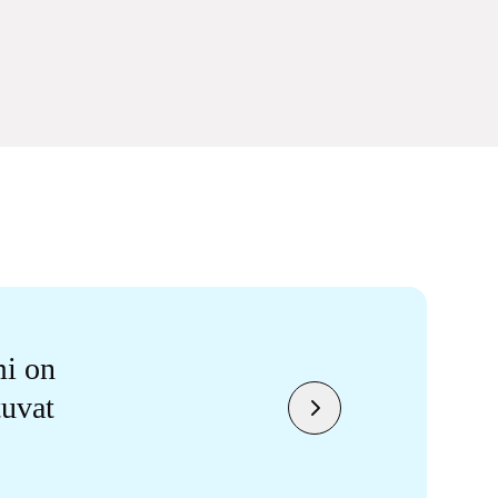
mi on
tuvat