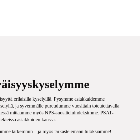
väisyyskyselymme
yyttä erilaisilla kyselyillä. Pysymme asiakkaidemme
yselyllä, ja syvemmälle pureudumme vuosittain toteutettavalla
dessä mittaamme myös NPS-suositteluindeksimme. PSAT-
ekteissa asiakkaiden kanssa.
yihimme tarkemmin – ja myös tarkastelemaan tuloksiamme!