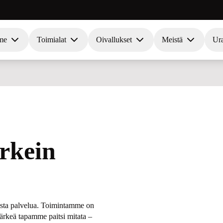
me
Toimialat
Oivallukset
Meistä
Ur
ärkein
asta palvelua. Toimintamme on
ärkeä tapamme paitsi mitata –