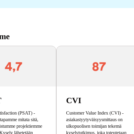
mme
T
CVI
tisfaction (PSAT) -
Customer Value Index (CVI) -
tapamme mitata sitä,
asiakastyytyväisyysmittaus on
istumme projektiemme
ulkopuolisen toimijan tekemä
Kysely lähetetään
kyselytutkimus, joka toteutetaan