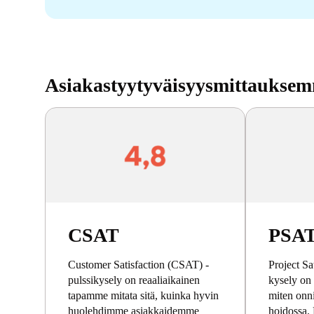
Asiakastyytyväisyysmittaukse
CSAT
PSA
Customer Satisfaction (CSAT) -
Project Sa
pulssikysely on reaaliaikainen
kysely on 
tapamme mitata sitä, kuinka hyvin
miten onn
huolehdimme asiakkaidemme
hoidossa. 